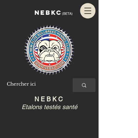
NEBKC
(BETA)
N E B K C
Etalons testés santé